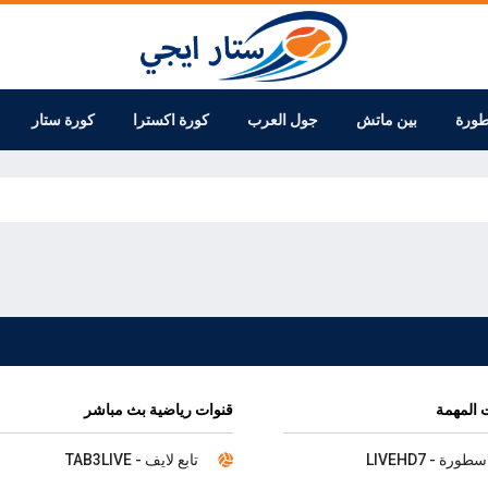
طورة
بين ماتش
جول العرب
كورة اكسترا
كورة ستار
 المهمة
قنوات رياضية بث مباشر
سطورة - LIVEHD7
تابع لايف - TAB3LIVE