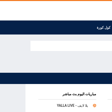
كول كورة
مباريات اليوم بث مباشر
يلا لايف - YALLA LIVE