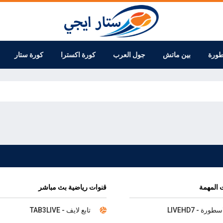
طورة
بين ماتش
جول العرب
كورة اكسترا
كورة ستار
 المهمة
قنوات رياضية بث مباشر
سطورة - LIVEHD7
تابع لايف - TAB3LIVE