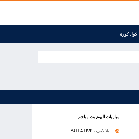
كول كورة
مباريات اليوم بث مباشر
يلا لايف - YALLA LIVE