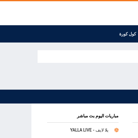
كول كورة
مباريات اليوم بث مباشر
يلا لايف - YALLA LIVE