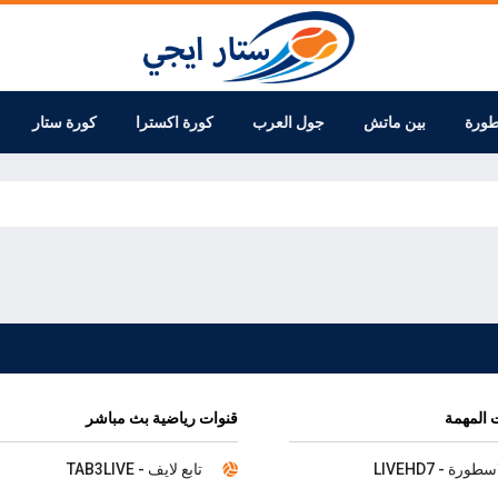
طورة
بين ماتش
جول العرب
كورة اكسترا
كورة ستار
 المهمة
قنوات رياضية بث مباشر
سطورة - LIVEHD7
تابع لايف - TAB3LIVE