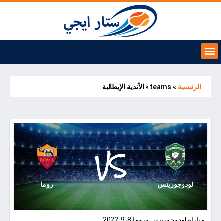
الرئيسية
»
teams
»
الأندية الإيطالية
VS
لودوجوريتس
روما
مباراة لودوجوريتس وروما 8-9-2022