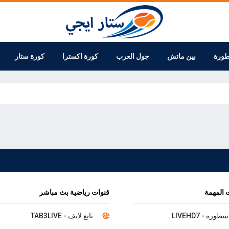
طورة
بين ماتش
جول العرب
كورة اكسترا
كورة ستار
 المهمة
قنوات رياضية بث مباشر
سطورة - LIVEHD7
تابع لايف - TAB3LIVE