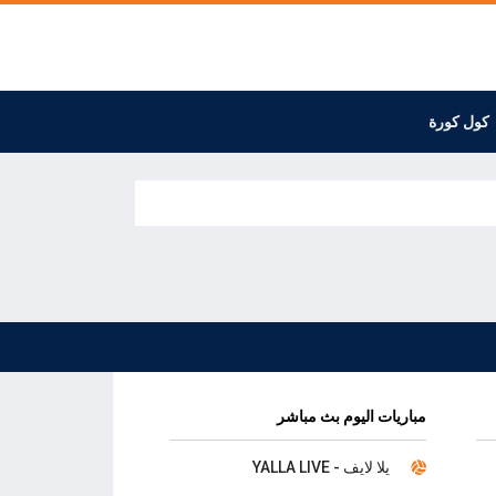
كول كورة
مباريات اليوم بث مباشر
يلا لايف - YALLA LIVE