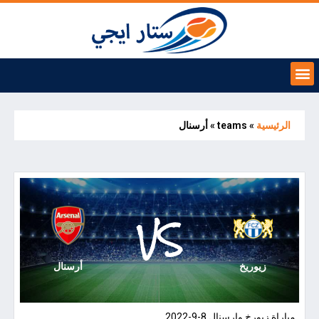
الرئيسية
»
teams
»
أرسنال
VS
زيوريخ
أرسنال
مباراة زيورخ وارسنال 8-9-2022