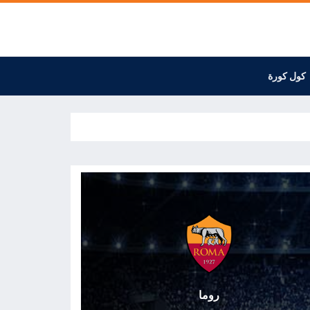
كول كورة
روما