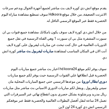
يقدم موقع اتش دي كوره لايف بث مباشر لجميع أجهزة الجوال ويدعم سرعات
الانترنت الضعيفة, من خلال موقع Hdkoora سوف تسطيع مشاهدة مباراة اليوم
الحصرية فقط عبر الموقع الرسمي الناقل له.
من خلال اتش دي كورة لايف سوف يكون بامكانك مشاهدة جميع قنوات بي ان
سبورت المشفرة مثل بي ان سبورت 1 وهي القناة الرسمية في نقل جميع
الدوريات العالمية في حال كنت تبحث عن مباريات ليفربول على كورة لايف
أنت الان في المكان المناسب لمشاهدة
مباريات ليفربول بث مباشر
كورة اتش
دي
سوف يوفر لكم موقع hd koora24 اخبار بث مباشر جميع مباريات اليوم
الحصرية قبل انطلاقها علي القنوات الرسمية حيث يوفر لكم جميع مباريات
دوري ابطال اوروبا
من موعدها الرسمي حتي جميع المباريات المحلية مان
سيتي وليفربول , وينقل لكم مباريات الدوري الاسباني بث مباشر مثل مباريات
ريال مدريد وبرشلونة بشكل حصري بدون انقطاع نهائي عبر السيرفرات التي
تعمل 24 ساعة لنقل أفضل البطولات العالمية والحصرية فقط عبر موقعكم
الرسمي اتش دي كورة 24 اون لاين.