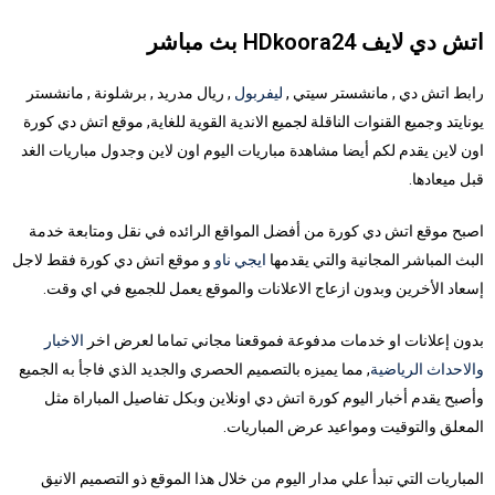
اتش دي لايف HDkoora24 بث مباشر
رابط اتش دي , مانشستر سيتي ,
ليفربول
, ريال مدريد , برشلونة , مانشستر
يونايتد وجميع القنوات الناقلة لجميع الاندية القوية للغاية, موقع اتش دي كورة
اون لاين يقدم لكم أيضا مشاهدة مباريات اليوم اون لاين وجدول مباريات الغد
قبل ميعادها.
اصبح موقع اتش دي كورة من أفضل المواقع الرائده في نقل ومتابعة خدمة
البث المباشر المجانية والتي يقدمها
ايجي ناو
و موقع اتش دي كورة فقط لاجل
إسعاد الأخرين وبدون ازعاج الاعلانات والموقع يعمل للجميع في اي وقت.
بدون إعلانات او خدمات مدفوعة فموقعنا مجاني تماما لعرض اخر
الاخبار
والاحداث الرياضية
, مما يميزه بالتصميم الحصري والجديد الذي فاجأ به الجميع
وأصبح يقدم أخبار اليوم كورة اتش دي اونلاين وبكل تفاصيل المباراة مثل
المعلق والتوقيت ومواعيد عرض المباريات.
المباريات التي تبدأ علي مدار اليوم من خلال هذا الموقع ذو التصميم الانيق